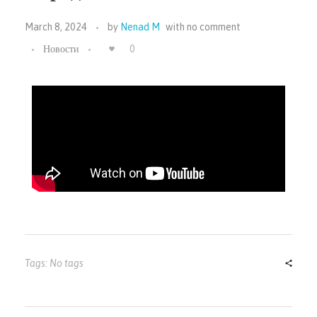
March 8, 2024
by
Nenad M
with
no comment
Новости
0
Tags: No tags