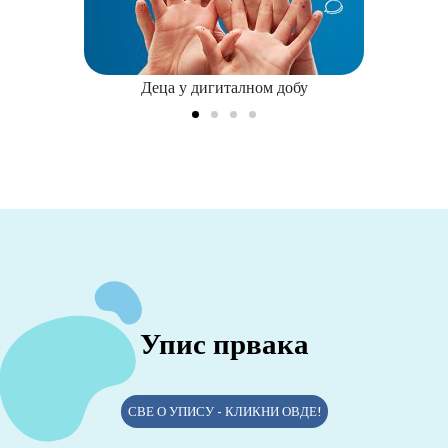
Деца у дигиталном добу
Упис првака
СВЕ О УПИСУ - КЛИКНИ ОВДЕ!