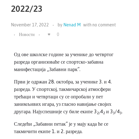
2022/23
November 17, 2022
by
Nenad M
with
no comment
Новости
0
Од ове школске године за ученике до четвртог
разреда организоваће се спортско-забавна
манифестација „Забавни парк“.
Први је одржан 28. октобра, за ученике 3. и 4.
разреда. У спортској, такмичарској атмосфери
трећаци и четвртаци су се опробали у пет
занимљивих игара, уз гласно навијање својих
другара. Најуспешније су биле екипе 3
4
и 3
/4
.
2/
2
3
3
Следећи „Забавни петак“ је у мају када ће се
такмичити екипе 1. и 2. разреда.