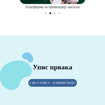
Платформа за превенцију насиља
Упис првака
СВЕ О УПИСУ - КЛИКНИ ОВДЕ!