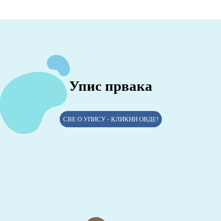
Упис првака
СВЕ О УПИСУ - КЛИКНИ ОВДЕ!