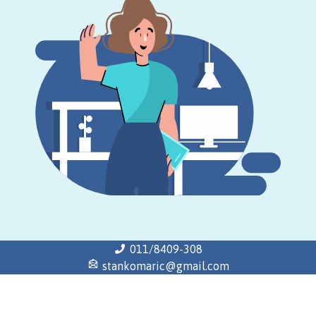
011/8409-308
stankomaric@gmail.com
Почетна
Историјат
Распореди
Завршни испит
Школски одбор
Савет родитеља
Продужени боравак