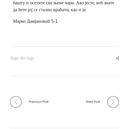
башту и осетите све њене чари. Ако јесте, већ знате
да ћете јој се стално враћати, као и ја.
Марко Дамјановић 5-1
Tags: No tags
Previous Post
Next Post