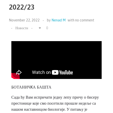
2022/23
November 22, 2022
by
Nenad M
with
no comment
Новости
0
БОТАНИЧKА БАШТА
Сада ћу Вам испричати једну лепу причу о бисеру
престонице које смо посетили прошле недеље са
нашом наставницом биологије. У питању је