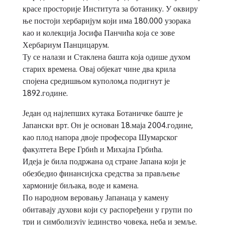
красе просторије Института за ботанику. У оквиру
ње постоји хербаријум који има 180.000 узорака
као и колекција Јосифа Панчића која се зове
Хербариум Панцицарум.
Ту се налази и Стаклена башта која одише духом
старих времена. Овај објекат чине два крила
спојена средишњом куполом,а подигнут је
1892.године.
Један од најлепших кутака Ботаничке баште је
Јапански врт. Он је основан 18.маја 2004.године,
као плод напора двоје професора Шумарског
факултета Вере Грбић и Михајла Грбића.
Идеја је била подржана од стране Јапана који је
обезбедио финансијска средства за прављење
хармоније биљака, воде и камена.
По народном веровању Јапанаца у камену
обитавају духови који су распоређени у групи по
три и симболизују јединство човека, неба и земље.