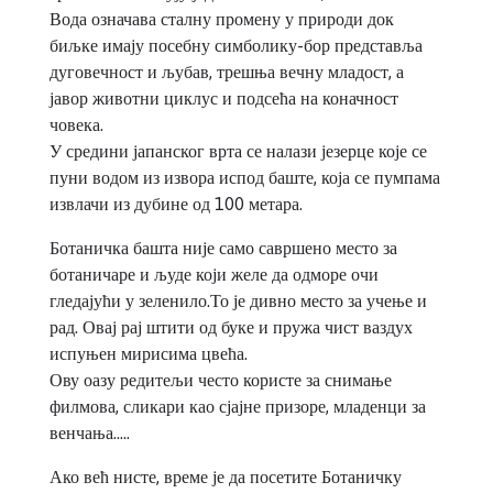
Вода означава сталну промену у природи док
биљке имају посебну симболику-бор представља
дуговечност и љубав, трешња вечну младост, а
јавор животни циклус и подсећа на коначност
човека.
У средини јапанског врта се налази језерце које се
пуни водом из извора испод баште, која се пумпама
извлачи из дубине од 100 метара.
Ботаничка башта није само савршено место за
ботаничаре и људе који желе да одморе очи
гледајући у зеленило.То је дивно место за учење и
рад. Овај рај штити од буке и пружа чист ваздух
испуњен мирисима цвећа.
Ову оазу редитељи често користе за снимање
филмова, сликари као сјајне призоре, младенци за
венчања…..
Ако већ нисте, време је да посетите Ботаничку