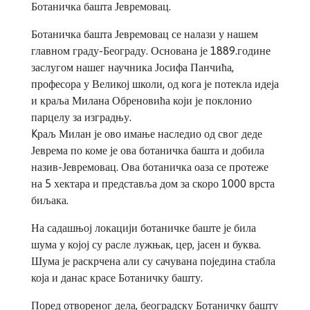
Ботаничка башта Јевремовац.
Ботаничка башта Јевремовац се налази у нашем
главном граду-Београду. Основана је 1889.године
заслугом нашег научника Јосифа Панчића,
професора у Великој школи, од кога је потекла идеја
и краља Милана Обреновића који је поклонио
парцелу за изградњу.
Kраљ Милан је ово имање наследио од свог деде
Јеврема по коме је ова ботаничка башта и добила
назив-Јевремовац. Ова ботаничка оаза се протеже
на 5 хектара и представља дом за скоро 1000 врста
биљака.
На садашњој локацији ботаничке баште је била
шума у којој су расле лужњак, цер, јасен и буква.
Шума је раскрчена али су сачувана поједина стабла
која и данас красе Ботаничку башту.
Поред отвореног дела, београдску Ботаничку башту