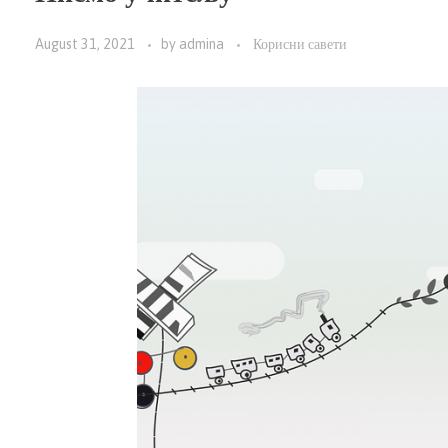
August 31, 2021
by
admina
Корисни савети