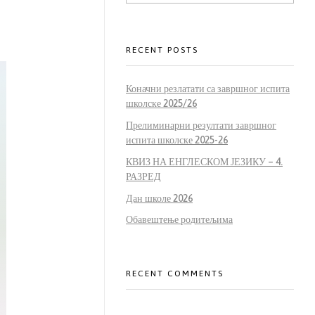
RECENT POSTS
Коначни резлатати са завршног испита
школске 2025/26
Прелиминарни резултати завршног
испита школске 2025-26
КВИЗ НА ЕНГЛЕСКОМ ЈЕЗИКУ – 4.
РАЗРЕД
Дан школе 2026
Обавештење родитељима
RECENT COMMENTS