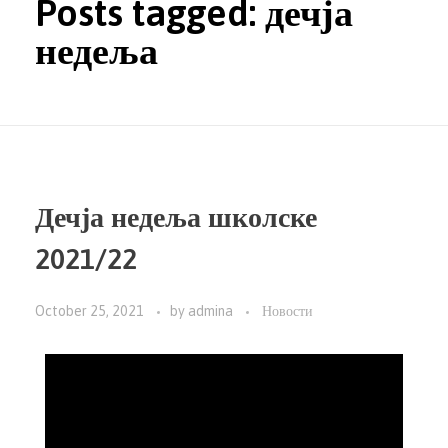
Posts tagged: дечја
недеља
Дечја недеља школске
2021/22
October 25, 2021
by
admina
Новости