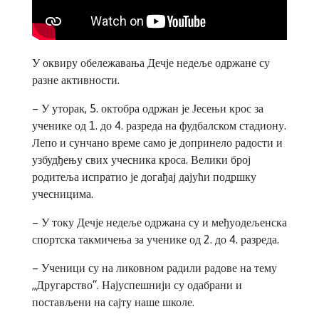
У оквиру обележавања Дечје недеље одржане су
разне активности.
– У уторак, 5. октобра одржан је Јесењи крос за
ученике од 1. до 4. разреда на фудбалском стадиону.
Лепо и сунчано време само је допринело радости и
узбудђењу свих учесника кроса. Велики број
родитеља испратио је догађај дајући подршку
учесницима.
– У току Дечје недеље одржана су и међуодељенска
спортска такмичења за ученике од 2. до 4. разреда.
– Ученици су на ликовном радили радове на тему
,,Другарство“. Најуспешнији су одабрани и
постављени на сајту наше школе.