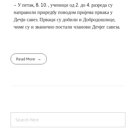
– У петак, 8. 10. , ученици од 2. до 4. разреда су
направили приредбу поводом пријема првака у
Дечји савез. Прваци су добили и Добродошлице,
чиме су и званично постали чланови Дечјег савеза.
Read More