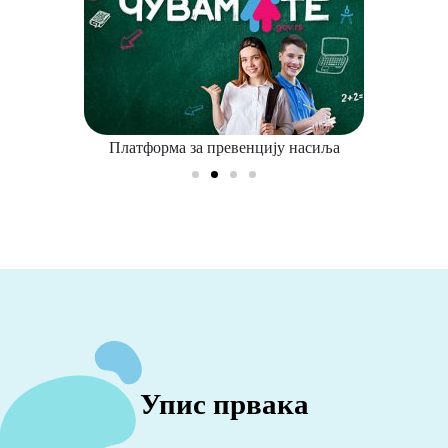
Платформа за превенцију насиља
Упис првака