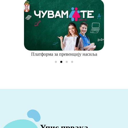
Платформа за превенцију насиља
Упис првака