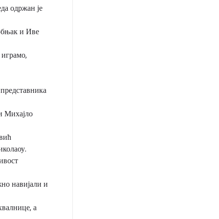
еда одржан је
обњак и Иве
 играмо,
, представника
и Михајло
вић
иколаоу.
ивост
жно навијали и
валнице, а