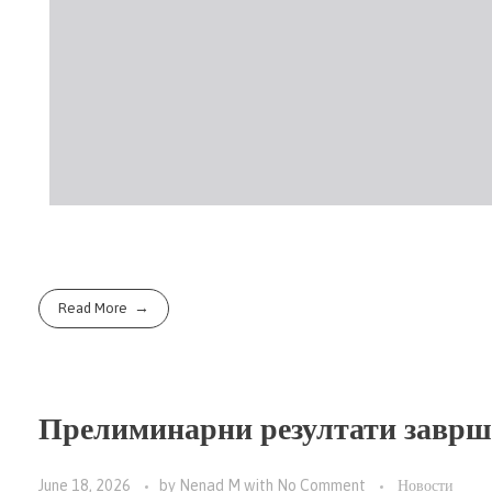
Read More
Прелиминарни резултати заврш
June 18, 2026
by
Nenad M
with
No Comment
Новости