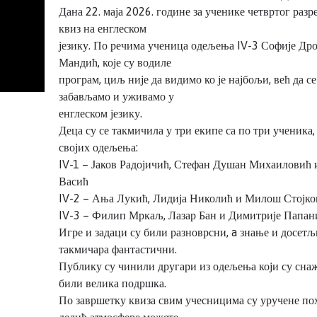
Дана 22. маја 2026. године за ученике четвртог разр
квиз на енглеском
језику. По речима ученица одељења IV-3 Софије Др
Мандић, које су водиле
програм, циљ није да видимо ко је најбољи, већ да се
забављамо и уживамо у
енглеском језику.
Деца су се такмичила у три екипе са по три ученика
својих одељења:
IV-1 – Јаков Радојичић, Стефан Душан Михаиловић 
Васић
IV-2 – Ања Лукић, Лидија Николић и Милош Стојко
IV-3 – Филип Мркаљ, Лазар Бан и Димитрије Папан
Игре и задаци су били разноврсни, a знање и досетљ
такмичара фантастични.
Публику су чинили другари из одељења који су сна
били велика подршка.
По завршетку квиза свим учесницима су уручене пох