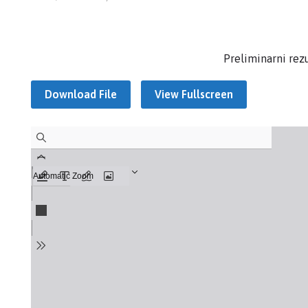
Preliminarni rezu
Download File
View Fullscreen