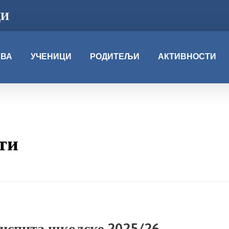
ЦИ
АВА
УЧЕНИЦИ
РОДИТЕЉИ
АКТИВНОСТИ
сти
 испита школске 2025/26