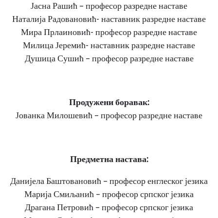
Јасна Рашић – професор разредне наставе
Наталија Радовановић- наставник разредне наставе
Мира Прлаиновић- професор разредне наставе
Милица Јеремић- наставник разредне наставе
Душица Сушић – професор разредне наставе
Продужени боравак:
Јованка Милошевић – професор разредне наставе
Предметна настава:
Данијела Баштовановић – професор енглеског језика
Марија Смиљанић – професор српског језика
Драгана Петровић – професор српског језика