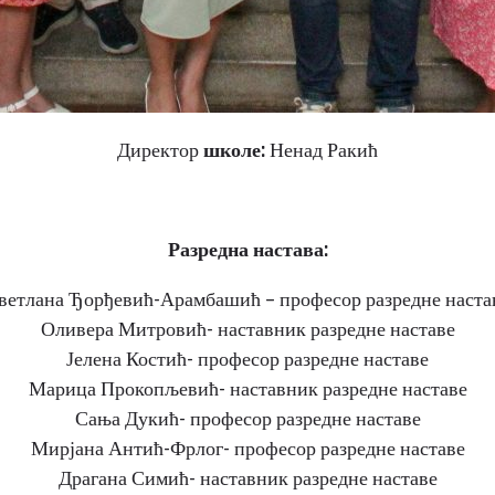
Директор
школе:
Ненад Ракић
Разредна настава:
ветлана Ђорђевић-Арамбашић – професор разредне наста
Оливера Митровић- наставник разредне наставе
Јелена Костић- професор разредне наставе
Марица Прокопљевић- наставник разредне наставе
Сања Дукић- професор разредне наставе
Мирјана Антић-Фрлог- професор разредне наставе
Драгана Симић- наставник разредне наставе