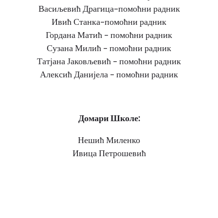
Васиљевић Драгица–помоћни радник
Ивић Станка–помоћни радник
Гордана Матић – помоћни радник
Сузана Милић – помоћни радник
Татјана Јаковљевић – помоћни радник
Алексић Данијела – помоћни радник
Домари Школе:
Нешић Миленко
Ивица Петрошевић