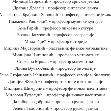
Милица Стојковић – професор српског језика
Драгана Драгаш – професор енглеског језика
Александра Брајовић-Зороњић – професор енглеског језик
Пламенка Рашковић – професор музичке културе
Ана Гарић – професор ликовне културе
Бранка Јагузовић – професор географије
Мила Гајић – професор историје
Милица Мајсторовић – наставник физике-математике
Милијана Цигановић – професор математике
Снежана Мркаљ – професор математике
Љиља Вучак-Јевџић –професор биологије
Тања Стојановић Јаћимовић – професор хемије и биологиј
Данијел Жутић – професор технике и технологије
Милијана Шимурина – професор физичког васпитања
Милорад Туфегџић – професор физичког васпитања
Далиборка Добрица – професор руског језика
Јелена Тодорповић – професор руског језика