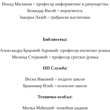
Ненад Миланов – професор информатике и рачунарства
Божидар Васић – вероучитељ
Јаворка Лазић – грађанско васпитање
Библиотека:
Александра Брајовић Зороњић- професор енглеског језика
Милица Стојковић – професор српског јрзика
ПП Служба:
Весна Ивковић – педагог школе
Бранимир Илић – психолог школе
Техничко особље:
Милка Маћешић -помоћни радник