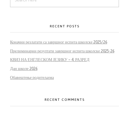
RECENT POSTS
Коначни резлатати са завршног испита школске 2025/26
Прелиминарни резултати завршног испита школске 2025-26
КВИЗ НА ЕНГЛЕСКОМ ЈЕЗИКУ – 4. РАЗРЕД
Дан школе 2026
Обавештење родитељима
RECENT COMMENTS