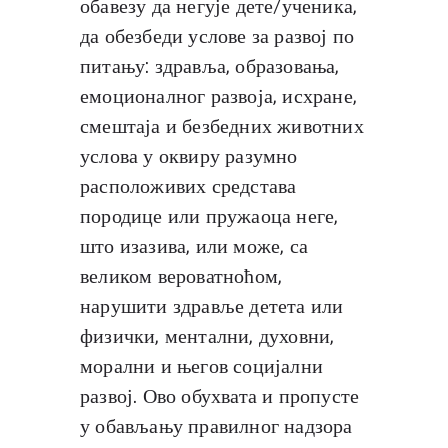
обавезу да негује дете/ученика,
да обезбеди услове за развој по
питању: здравља, образовања,
емоционалног развоја, исхране,
смештаја и безбедних животних
услова у оквиру разумно
расположивих средстава
породице или пружаоца неге,
што изазива, или може, са
великом вероватноћом,
нарушити здравље детета или
физички, ментални, духовни,
морални и његов социјални
развој. Ово обухвата и пропусте
у обављању правилног надзора