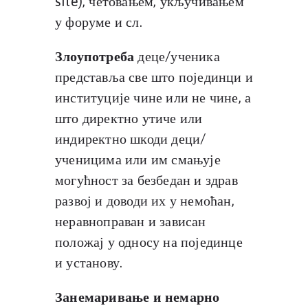
site), четовањем, укључивањем
у форуме и сл.
Злоупотреба
деце/ученика
представља све што појединци и
институције чине или не чине, а
што директно утиче или
индиректно шкоди деци/
ученицима или им смањује
могућност за безбедан и здрав
развој и доводи их у немоћан,
неравноправан и зависан
положај у односу на појединце
и установу.
Занемаривање и немарно