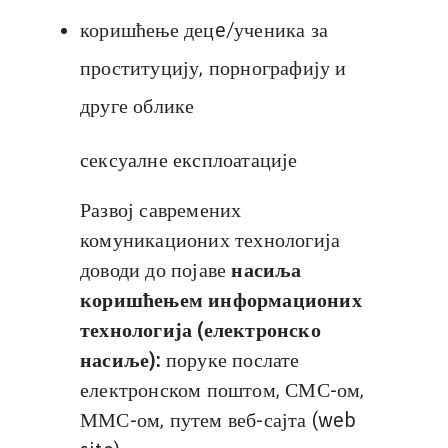
коришћење децe/ученика за
проституцију, порнографију и
друге облике
сексуалне експлоатације
Развој савремених
комуникационих технологија
доводи до појаве
насиља
коришћењем информационих
технологија (електронско
насиље):
поруке послате
електронском поштом, СМС-ом,
ММС-ом, путем веб-сајта (web