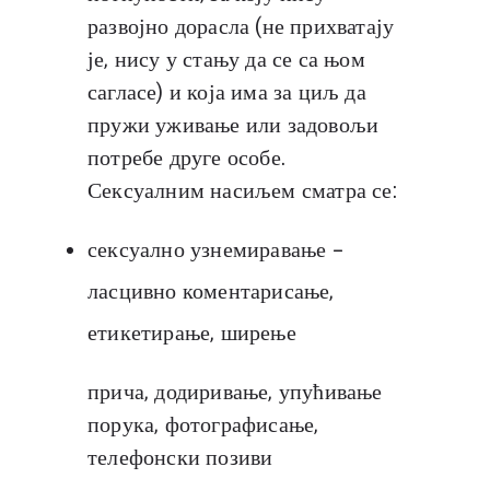
развојно дорасла (не прихватају
је, нису у стању да се са њом
сагласе) и која има за циљ да
пружи уживање или задовољи
потребе друге особе.
Сексуалним насиљем сматра се:
сексуално узнемиравање –
ласцивно коментарисање,
етикетирање, ширење
прича, додиривање, упућивање
порука, фотографисање,
телефонски позиви