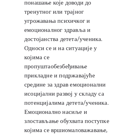
понашање које доводи до
тренутног или трајног
угрожавања психичког и
емоционалног здравља и
достојанства детета/ученика.
Односи се и на ситуације у
којима се
пропуштаобезбеђивање
прикладне и подржавајуће
средине за здрав емоционални
исоцијални развој у складу са
потенцијалима детета/ученика.
Емоционално насиље и
злостављање обухвата поступке
којима се вршиомаловажавање,