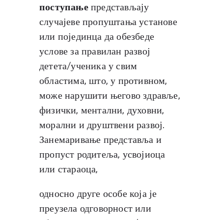
поступање
представљају
случајеве пропуштања установе
или појединца да обезбеде
услове за правилан развој
детета/ученика у свим
областима, што, у противном,
може нарушити његово здравље,
физички, ментални, духовни,
морални и друштвени развој.
Занемаривање представља и
пропуст родитеља, усвојиоца
или стараоца,
односно друге особе која је
преузела одговорност или