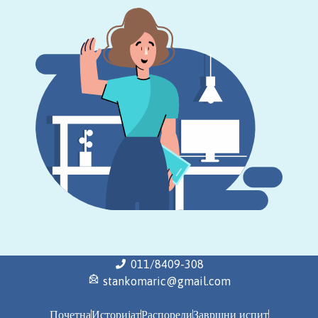
011/8409-308
stankomaric@gmail.com
Почетна
Историјат
Распореди
Завршни испит