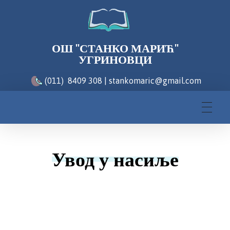
ОШ "СТАНКО МАРИЋ"
УГРИНОВЦИ
(011) 8409 308 | stankomaric@gmail.com
Увод у насиље