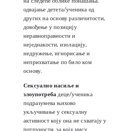
на следеће облике понашања:
одвајање детета/ученика од
других на основу различитости,
довођење у позицију
неравноправности и
неједнакости, изолацију,
недружење, игнорисање и
неприхватање по било ком
основу.
Сексуално насиље и
злоупотреба
деце/ученика
подразумева њихово
укључивање у сексуалну
активност коју она не схватају у
потпуности, за коју нису