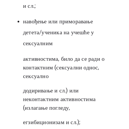
и сл.;
навођење или приморавање
детета/ученика на учешће у
сексуалним
активностима, било да се ради о
контактним (сексуални однос,
сексуално
додиривање и сл.) или
неконтактним активностима
(излагање погледу,
егзибиционизам и сл.);