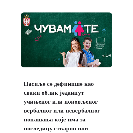
Насиље се дефинише као
сваки облик једанпут
учињеног или поновљеног
вербалног или невербалног
понашања које има за
последицу стварно или