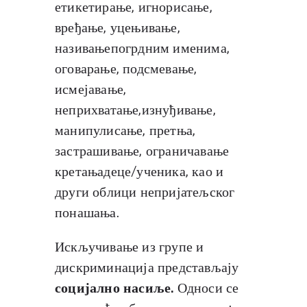
етикетирање, игнорисање,
вређање, уцењивање,
називањепогрдним именима,
оговарање, подсмевање,
исмејавање,
неприхватање,изнуђивање,
манипулисање, претња,
застрашивање, ограничавање
кретањадеце/ученика, као и
други облици непријатељског
понашања.
Искључивање из групе и
дискриминација представљају
социјално насиље.
Односи се