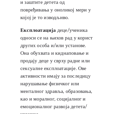
и заштите детета од
повређивања у оноликој мери у
којој је то изводљиво.
Експлоатација
деце/ученика
односи се на њихов рад у корист
других особа и/или установе.
Она обухвата и киднаповање и
продају деце у сврху радне или
сексуалне експлоатације. Ове
активности имају за последицу
нарушавање физичког или
менталног здравља, образовања,
као и моралног, социјалног и
емоционалног развоја детета/
ученика.