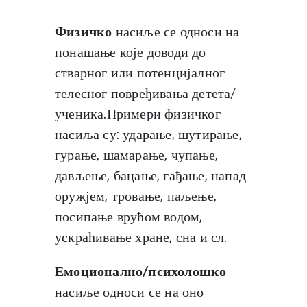
Физичко
насиље се односи на
понашање које доводи до
стварног или потенцијалног
телесног повређивања детета/
ученика.Примери физичког
насиља су: ударање, шутирање,
гурање, шамарање, чупање,
дављење, бацање, гађање, напад
оружјем, тровање, паљење,
посипање врућом водом,
ускраћивање хране, сна и сл.
Емоционално/психолошко
насиље односи се на оно