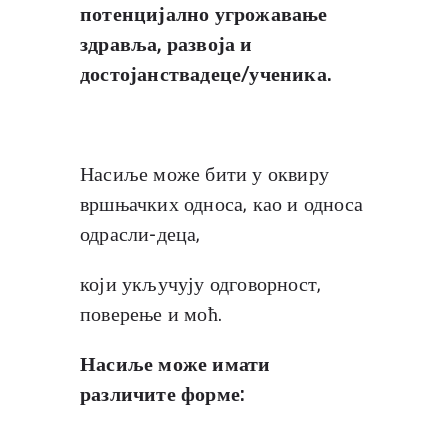
потенцијално угрожавање
здравља, развоја и
достојанствадеце/ученика.
Насиље може бити у оквиру
вршњачких односа, као и односа
одрасли-деца,
који укључују одговорност,
поверење и моћ.
Насиље може имати
различите форме: