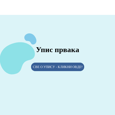
Упис првака
СВЕ О УПИСУ - КЛИКНИ ОВДЕ!