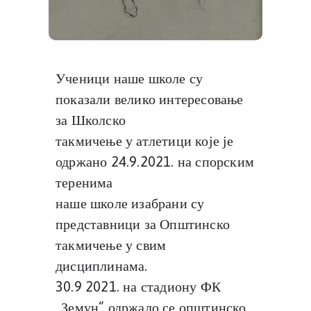
Ученици наше школе су
показали велико интересовање
за Школско
такмичење у атлетици које је
одржано 24.9.2021. на спорским
теренима
наше школе изабрани су
представници за Општинско
такмичење у свим
дисциплинама.
30.9 2021. на стадиону ФК
„Земун“ одржало се општинско