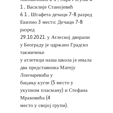
1 , Василије Станојевић
6 1 , Штафета дечаци 7-8 разред
Екипно 3 место: Дечаци 7-8
разред
29.10.2021. у Атлеској дворани
у Београду је одржано Градско
такмичење
у атлетици наша школа је имала
два представника Матеју
Лончаревића у
бацању кугле (5 место у
укупном пласману) и Стефана
Мраковића (4
место у својој групи).