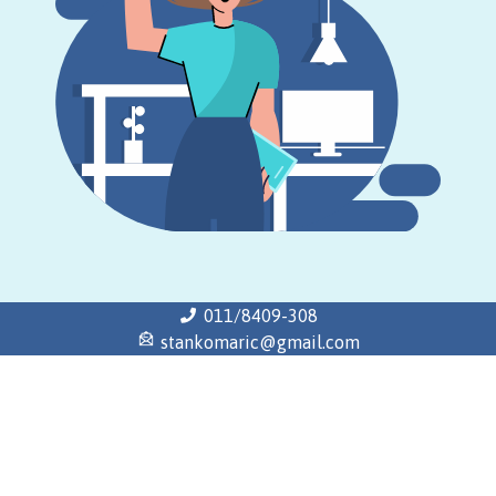
011/8409-308
stankomaric@gmail.com
Почетна
Историјат
Распореди
Завршни испит
Школски одбор
Савет родитеља
Продужени боравак
© 2026 | OШ "Станко Марић” Угриновци