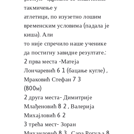
такмичење у
атлетици, по изузетно лошим
временским условима (падала је
киша). Али
то није спречило наше ученике
да постигну завидне резултате.:
2 прва места -Матеја
Лончаревић 6 1 (бацање кугле) ,
Мраковић Стефан 7 3
(800м)
2 друга места- Димитрије
Млађеновић 8 2 , Валерија
Михајловић 6 2
3 трећа мест- Зоран
Михаиловић 8 3 , Сара Рогуља 8