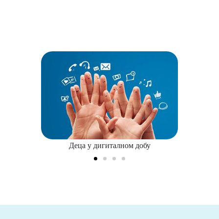
 дигиталном добу
Платформа за 