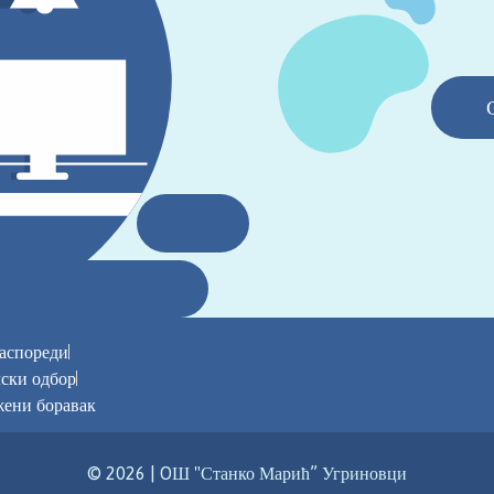
аспореди
ски одбор
ени боравак
© 2026 | OШ "Станко Марић” Угриновци