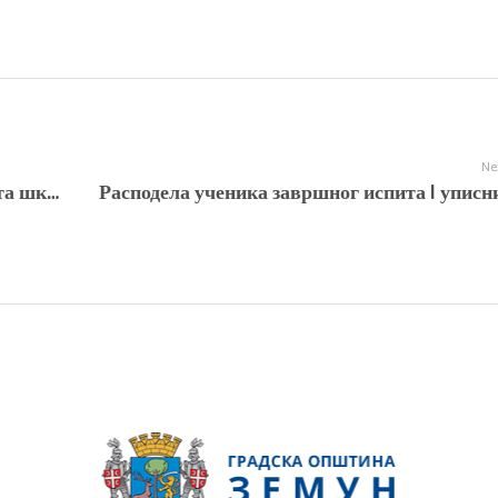
Ne
Прелиминарни резултати завршног испита школске 2020/21.