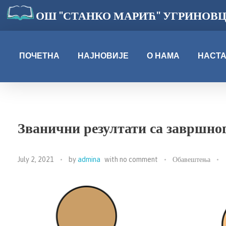
ОШ "СТАНКО МАРИЋ" УГРИНОВ
ПОЧЕТНА
НАЈНОВИЈЕ
О НАМА
НАСТ
Званични резултати са завршно
July 2, 2021
by
admina
with
no comment
Обавештења