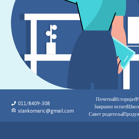
Почетна
Историјат
Р
011/8409-308
Завршни испит
Школ
stankomaric@gmail.com
Савет родитеља
Продуж