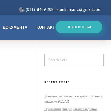
(011) 8409 308 | stankomaric@gmail.com
ДОКУМЕНТА
КОНТАКТ
ОБАВЕШТЕЊА
RECENT POSTS
Коначни резлатати са завршног испита
школске 2025/26
Прелиминарни резултати завршног