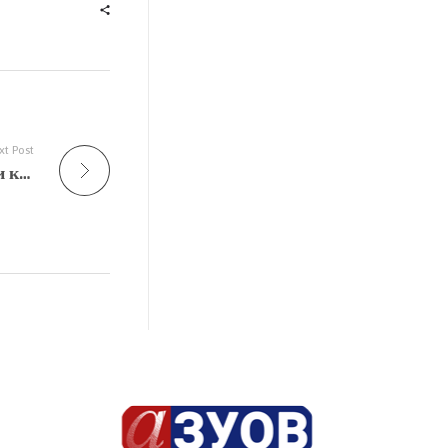
xt Post
Расподела ученика завршног испита I уписни круг школске 2020/21