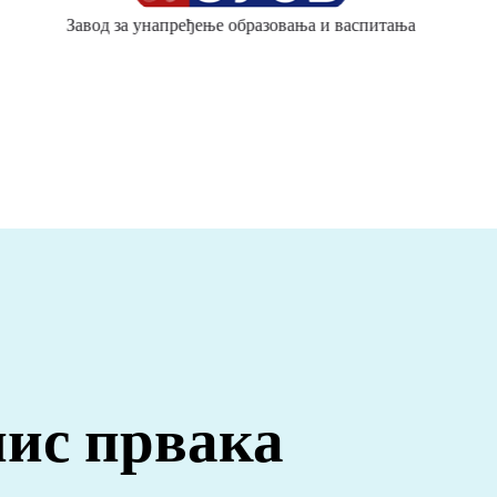
Завод за унапређење образовања и васпитања
ис првака