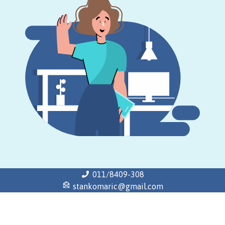
011/8409-308
stankomaric@gmail.com
Почетна
Историјат
Распореди
Завршни испит
Школски одбор
Савет родитеља
Продужени боравак