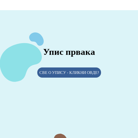
Упис првака
СВЕ О УПИСУ - КЛИКНИ ОВДЕ!