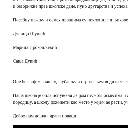
и безбрижне прве школске дане, пуно другарства и успеха
Посебну пажњу и осмех првацима су поклониле и њихове
Душица Шушић
Марица Прокопљевић
Сања Дукић
Оне ће својим знањем, љубављу и стрпљењем водити учени
Наша школа је била испуњена дечјом песмом, осмесима и 
породицу, а школу доживети као место у којем ће расти, у
Добро нам дошли, драги прваци!