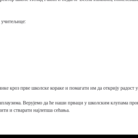
.
 учитељице:
ке кроз прве школске кораке и помагати им да открију радост у
аплаузима. Верујемо да ће наши прваци у школским клупама про
чити и стварати најлепша сећања.