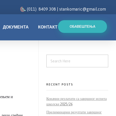
(011) 8409 308 | stankomaric@gmail.com
ОБАВЕШТЕЊА
ДОКУМЕНТА
КОНТАКТ
RECENT POSTS
ђењем и
Коначни резлатати са завршног испита
школске 2025/26
Прелиминарни резултати завршног
 деци срећне