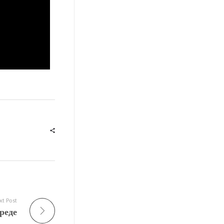
xt Post
реде