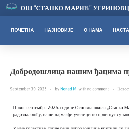
ОШ "СТАНКО МАРИЋ" УГРИНОВ
ПОЧЕТНА
НАЈНОВИЈЕ
О НАМА
НАСТ
Добродошлица нашим ђацима п
September 30, 2025
by
Nenad M
with
no comment
Новос
Првог септембра 2025. године Основна школа „Станко Мари
радозналошћу, наши најмлађи ученици по први пут су зак
У име колектива, топле речи добродошлице упутили су д