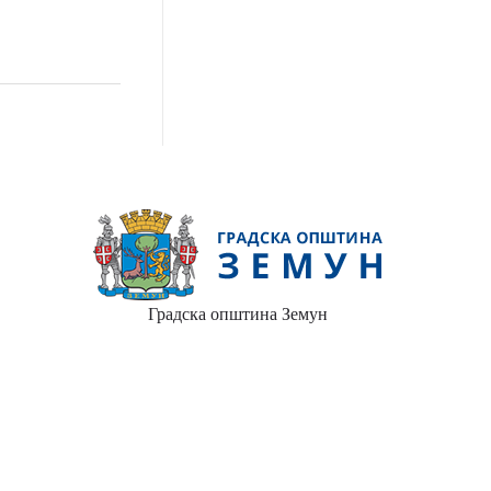
З
Градска општина Земун