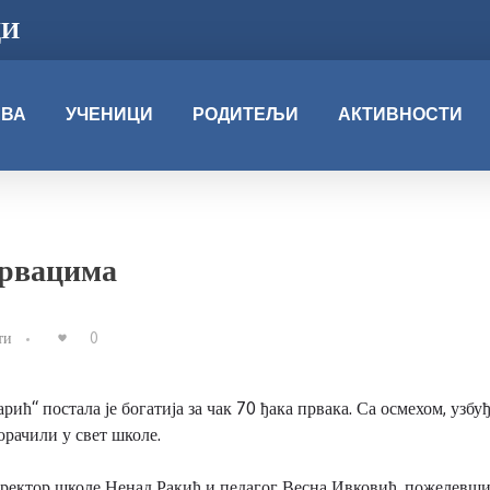
ЦИ
АВА
УЧЕНИЦИ
РОДИТЕЉИ
АКТИВНОСТИ
рвацима
ти
0
ћ“ постала је богатија за чак 70 ђака првака. Са осмехом, узбу
орачили у свет школе.
иректор школе Ненад Ракић и педагог Весна Ивковић, пожелевши