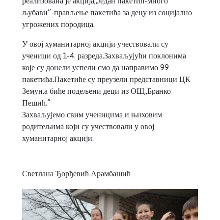
реализована је акција,,Један пакетић-много
љубави”-прављење пакетића за децу из социјално
угрожених породица.
У овој хуманитарној акцији учествовали су
ученици од 1-4. разреда.Захваљујући поклонима
које су донели успели смо да направимо 99
пакетића.Пакетиће су преузели представници ЦК
Земун,а биће подељени деци из ОШ,,Бранко
Пешић.”
Захваљујемо свим ученицима и њиховим
родитељима који су учествовали у овој
хуманитарној акцији.
Светлана Ђорђевић Арамбашић