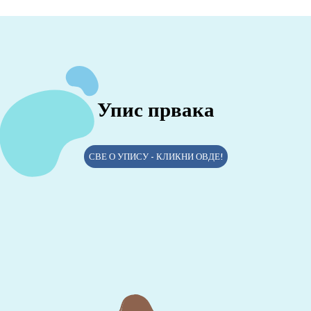
Упис првака
СВЕ О УПИСУ - КЛИКНИ ОВДЕ!