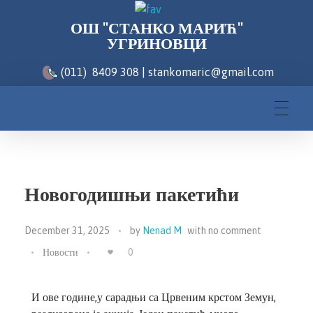
ОШ "СТАНКО МАРИЋ"
УГРИНОВЦИ
(011) 8409 308 | stankomaric@gmail.com
Новогодишњи пакетићи
December 31, 2025
by
Nenad M
with
no comment
Новости
0
И ове године,у сарадњи са Црвеним крстом Земун,