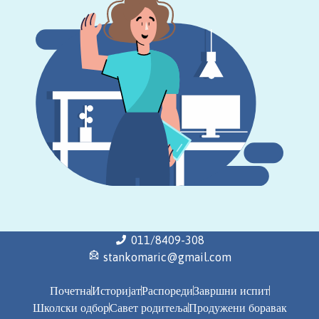
011/8409-308
stankomaric@gmail.com
Почетна
Историјат
Распореди
Завршни испит
Школски одбор
Савет родитеља
Продужени боравак